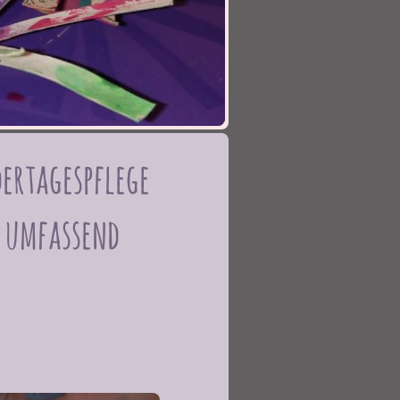
dertagespflege
d umfassend