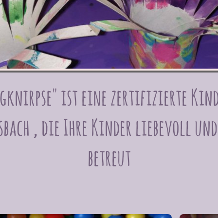
gknirpse" ist eine zertifizierte Kin
sbach , die Ihre Kinder liebevoll un
betreut