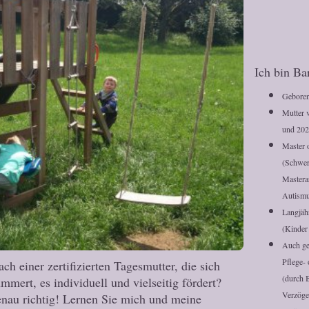
Ich bin Ba
Geboren
Mutter 
und 202
Master 
(Schwer
Mastera
Autismu
Langjäh
(Kinder
Auch ge
Pflege-
ch einer zertifizierten Tagesmutter, die sich
(durch 
mmert, es individuell und vielseitig fördert?
Verzöge
enau richtig! Lernen Sie mich und meine