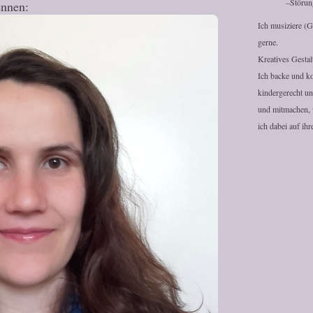
–Störu
ennen:
Ich musiziere (G
gerne.
Kreatives Gestal
Ich backe und ko
kindergerecht un
und mitmachen, w
ich dabei auf ihr